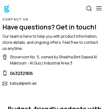
CONTACT US
Have questions? Get in touch!
Our team is here to help you with product information,
store details, and ongoing offers. Feel free to contact
us anytime.
Showroom No. 5, owned by Sheikha Bint Saeed Al
Maktoum - Al Quoz Industrial Area 3
043232906
kabyal@eim.ae
ELECTRONICS AND HOME APPLIANCES
Budget-friendly gadgets with